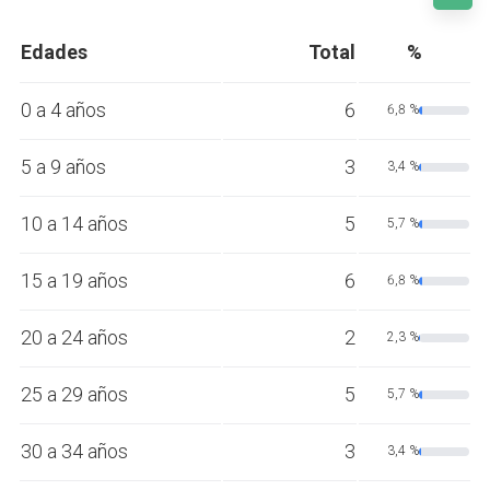
Edades
Total
%
0 a 4 años
6
6,8 %
5 a 9 años
3
3,4 %
10 a 14 años
5
5,7 %
15 a 19 años
6
6,8 %
20 a 24 años
2
2,3 %
25 a 29 años
5
5,7 %
30 a 34 años
3
3,4 %