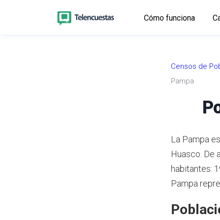
Cómo funciona
Ca
Censos de Pob
Pampa
Po
La Pampa es 
Huasco.
De a
habitantes: 
Pampa repres
Poblaci