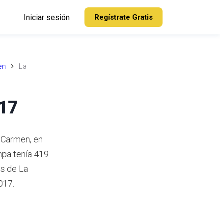
Iniciar sesión
Regístrate Gratis
en
La
017
 Carmen, en
pa tenía 419
s de La
017.