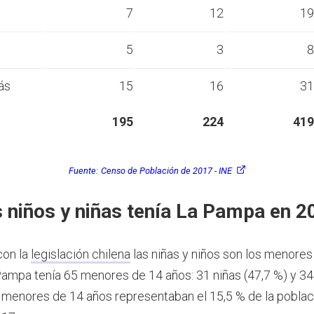
s
7
12
19
s
5
3
8
ás
15
16
31
195
224
419
Fuente:
Censo de Población de 2017 - INE
 niños y niñas tenía La Pampa en 2
con la
legislación chilena
las niñas y niños son los menores
ampa tenía 65 menores de 14 años: 31 niñas (47,7 %) y 34
s menores de 14 años representaban el 15,5 % de la poblac