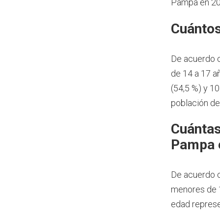
Pampa en 20
Cuántos
De acuerdo 
de 14 a 17 a
(54,5 %) y 1
población d
Cuántas
Pampa 
De acuerdo c
menores de 1
edad represe