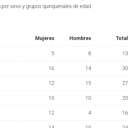
por sexo y grupos quinquenales de edad.
Mujeres
Hombres
Total
5
8
13
16
14
30
s
12
15
27
s
10
10
20
s
12
4
16
s
14
10
24