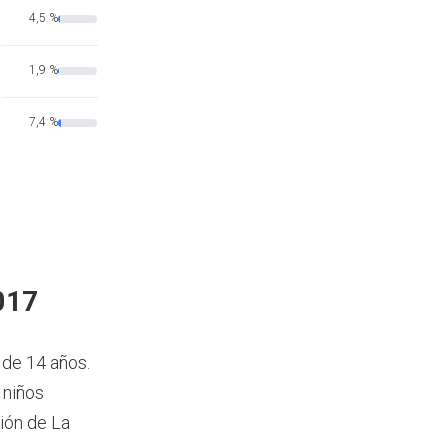
4,5 %
1,9 %
7,4 %
017
 de 14 años.
 niños
ión de La