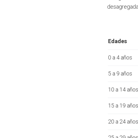
desagregada 
Edades
0 a 4 años
5 a 9 años
10 a 14 año
15 a 19 año
20 a 24 año
25 a 29 año