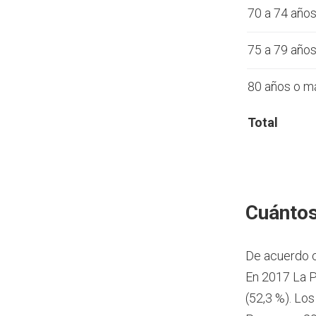
70 a 74 año
75 a 79 año
80 años o m
Total
Cuántos
De acuerdo 
En 2017 La P
(52,3 %). Lo