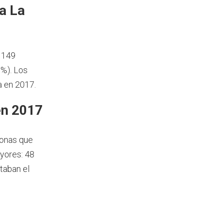
a La
 149
 %). Los
a en 2017.
en 2017
sonas que
yores: 48
taban el