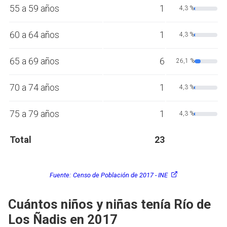
55 a 59 años
1
4,3 %
60 a 64 años
1
4,3 %
65 a 69 años
6
26,1 %
70 a 74 años
1
4,3 %
75 a 79 años
1
4,3 %
Total
23
Fuente:
Censo de Población de 2017 - INE
Cuántos niños y niñas tenía Río de
Los Ñadis en 2017