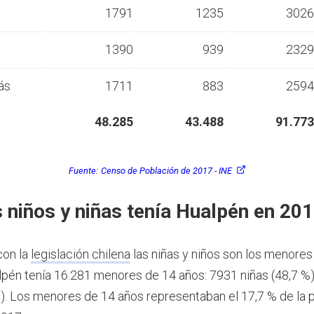
s
1791
1235
3026
s
1390
939
2329
ás
1711
883
2594
48.285
43.488
91.773
Fuente:
Censo de Población de 2017 - INE
 niños y niñas tenía Hualpén en 20
con la
legislación chilena
las niñas y niños son los menores
pén tenía 16.281 menores de 14 años: 7931 niñas (48,7 %
%). Los menores de 14 años representaban el 17,7 % de la 