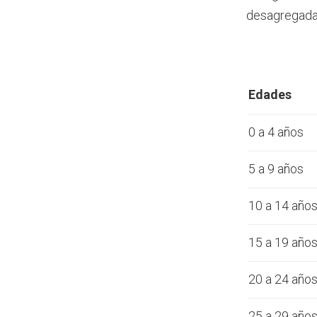
desagregada 
Edades
0 a 4 años
5 a 9 años
10 a 14 año
15 a 19 año
20 a 24 año
25 a 29 año