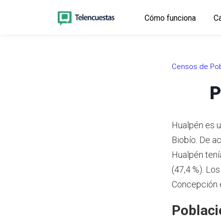
Cómo funciona
Ca
Censos de Pob
P
Hualpén es u
Biobío.
De ac
Hualpén tení
(47,4 %).
Los 
Concepción 
Poblaci