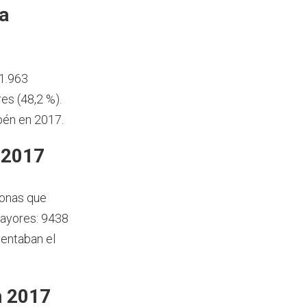
a
41.963
es (48,2 %).
pén en 2017.
 2017
sonas que
mayores: 9438
sentaban el
n 2017