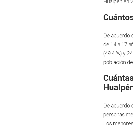
Hualpén en 
Cuántos
De acuerdo 
de 14 a 17 a
(49,4 %) y 2
población de
Cuántas
Hualpén
De acuerdo c
personas men
Los menores 