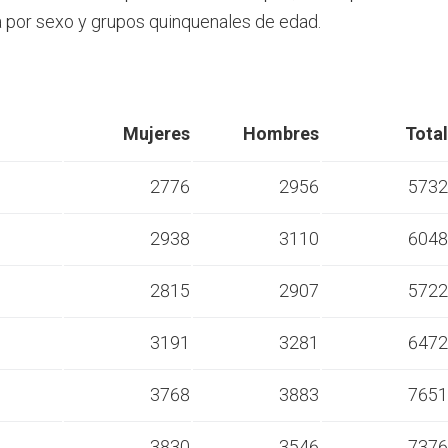
por sexo y grupos quinquenales de edad.
Mujeres
Hombres
Total
2776
2956
5732
2938
3110
6048
s
2815
2907
5722
s
3191
3281
6472
s
3768
3883
7651
s
3830
3546
7376