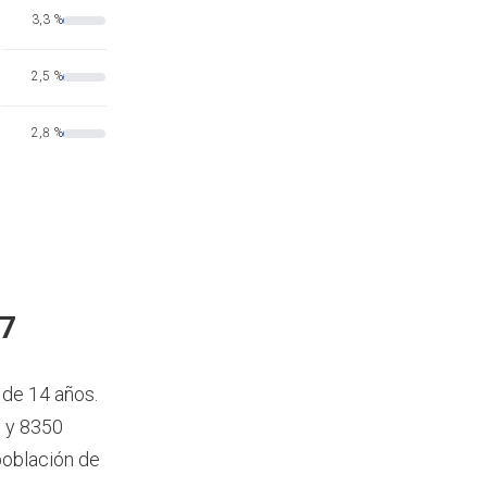
3,3 %
2,5 %
2,8 %
17
 de 14 años.
) y 8350
población de