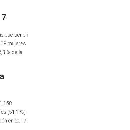
17
as que tienen
408 mujeres
,3 % de la
ía
21.158
es (51,1 %).
pén en 2017.