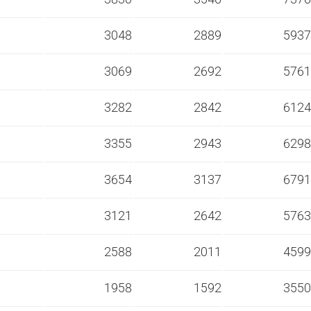
s
3048
2889
5937
s
3069
2692
5761
s
3282
2842
6124
s
3355
2943
6298
s
3654
3137
6791
s
3121
2642
5763
s
2588
2011
4599
s
1958
1592
3550