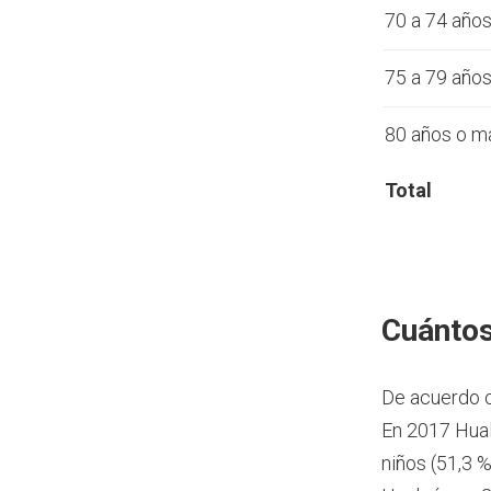
70 a 74 año
75 a 79 año
80 años o m
Total
Cuántos
De acuerdo 
En 2017 Hual
niños (51,3 