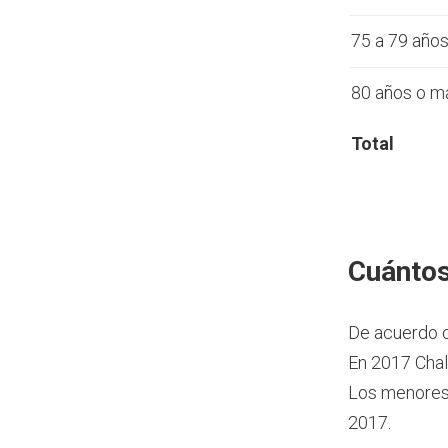
75 a 79 año
80 años o m
Total
Cuántos
De acuerdo 
En 2017 Chal
Los menores 
2017.