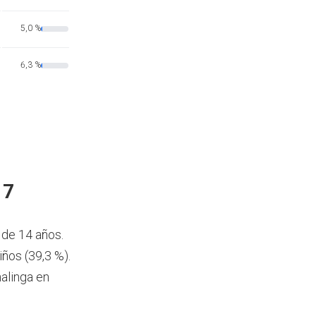
5,0 %
6,3 %
17
 de 14 años.
ños (39,3 %).
alinga en