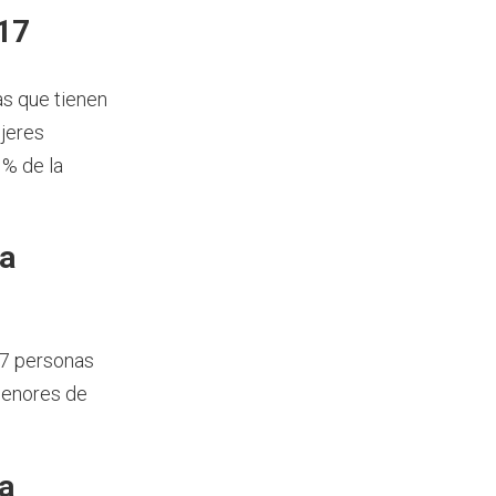
017
as que tienen
jeres
 % de la
ía
77 personas
menores de
a