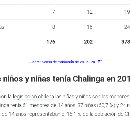
s
7
12
19
ás
8
16
24
176
202
378
Fuente:
Censo de Población de 2017 - INE
 niños y niñas tenía Chalinga en 20
con la
legislación chilena
las niñas y niños son los menores
inga tenía 61 menores de 14 años: 37 niñas (60,7 %) y 24 ni
de 14 años representaban el 16,1 % de la población de Ch