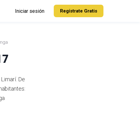
Iniciar sesión
Regístrate Gratis
inga
17
 Limarí.
De
habitantes:
ga