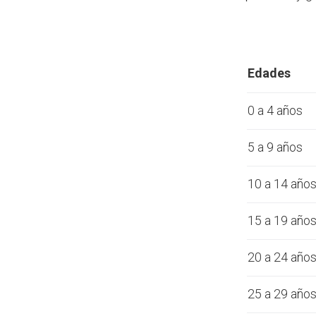
Edades
0 a 4 años
5 a 9 años
10 a 14 año
15 a 19 año
20 a 24 año
25 a 29 año