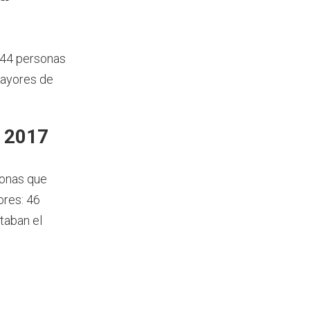
144 personas
mayores de
n 2017
sonas que
ores: 46
taban el