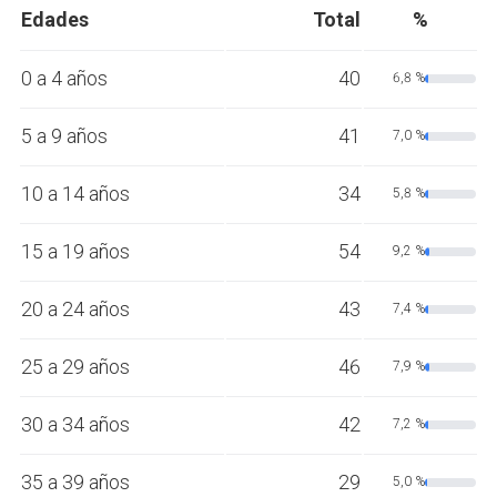
Edades
Total
%
0 a 4 años
40
6,8 %
5 a 9 años
41
7,0 %
10 a 14 años
34
5,8 %
15 a 19 años
54
9,2 %
20 a 24 años
43
7,4 %
25 a 29 años
46
7,9 %
30 a 34 años
42
7,2 %
35 a 39 años
29
5,0 %