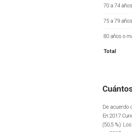
70 a 74 año
75 a 79 año
80 años o m
Total
Cuántos
De acuerdo 
En 2017 Cunc
(50,5 %). Lo