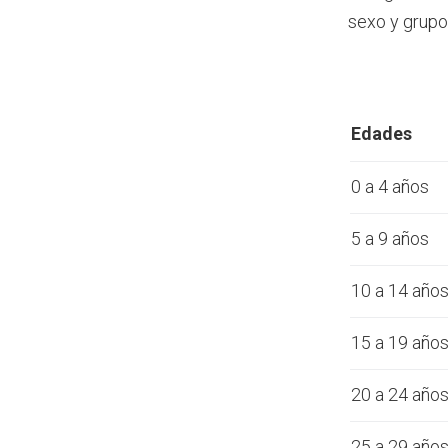
sexo y grupo
Edades
0 a 4 años
5 a 9 años
10 a 14 año
15 a 19 año
20 a 24 año
25 a 29 año