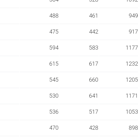
s
488
461
949
s
475
442
917
s
594
583
1177
s
615
617
1232
s
545
660
1205
s
530
641
1171
s
536
517
1053
s
470
428
898