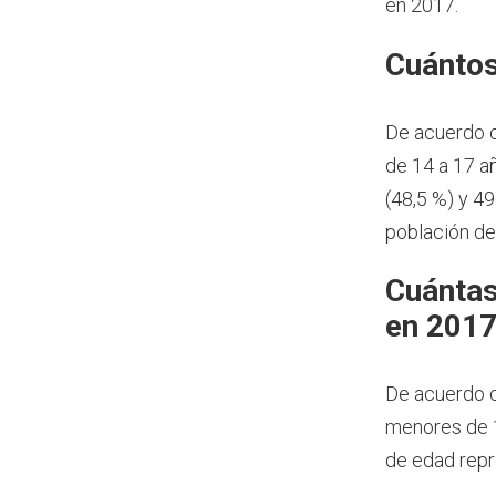
en 2017.
Cuántos
De acuerdo 
de 14 a 17 a
(48,5 %) y 4
población de
Cuántas
en 201
De acuerdo c
menores de 1
de edad repr