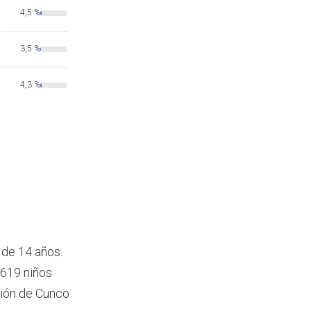
4,5 %
3,5 %
4,3 %
 de 14 años.
1619 niños
ción de Cunco