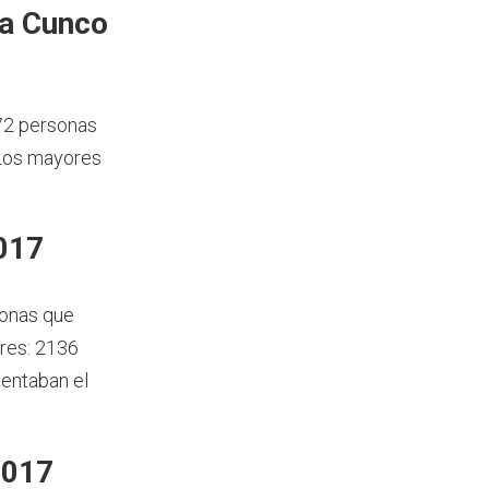
ía Cunco
72 personas
 Los mayores
017
sonas que
res: 2136
sentaban el
2017