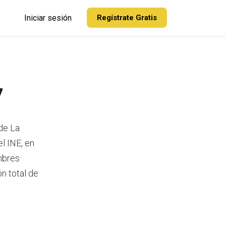
Iniciar sesión
Regístrate Gratis
7
 de La
el INE,
en
mbres
n total de