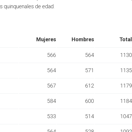
s quinquenales de edad.
Mujeres
Hombres
Total
566
564
1130
564
571
1135
s
567
612
1179
s
584
600
1184
s
533
514
1047
s
564
528
1092