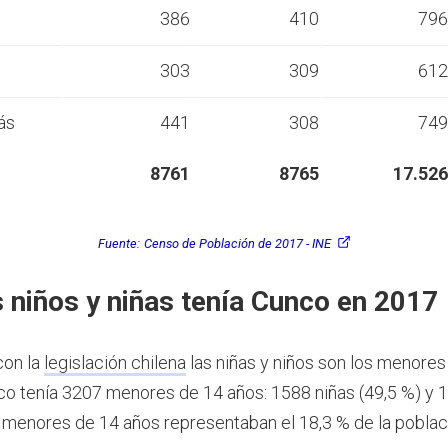
s
386
410
796
s
303
309
612
ás
441
308
749
8761
8765
17.526
Fuente:
Censo de Población de 2017 - INE
 niños y niñas tenía Cunco en 2017
con la
legislación chilena
las niñas y niños son los menores
o tenía 3207 menores de 14 años: 1588 niñas (49,5 %) y 
s menores de 14 años representaban el 18,3 % de la pobla