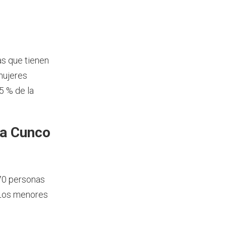
as que tienen
mujeres
5 % de la
ía Cunco
70 personas
 Los menores