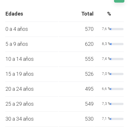
Edades
Total
%
0 a 4 años
570
7,6 %
5 a 9 años
620
8,3 %
10 a 14 años
555
7,4 %
15 a 19 años
526
7,0 %
20 a 24 años
495
6,6 %
25 a 29 años
549
7,3 %
30 a 34 años
530
7,1 %