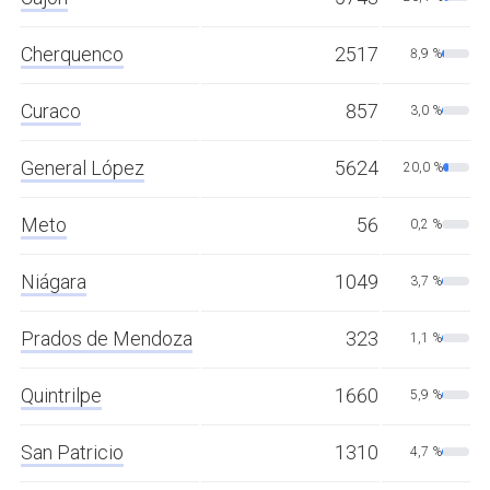
Cherquenco
2517
8,9 %
Curaco
857
3,0 %
General López
5624
20,0 %
Meto
56
0,2 %
Niágara
1049
3,7 %
Prados de Mendoza
323
1,1 %
Quintrilpe
1660
5,9 %
San Patricio
1310
4,7 %