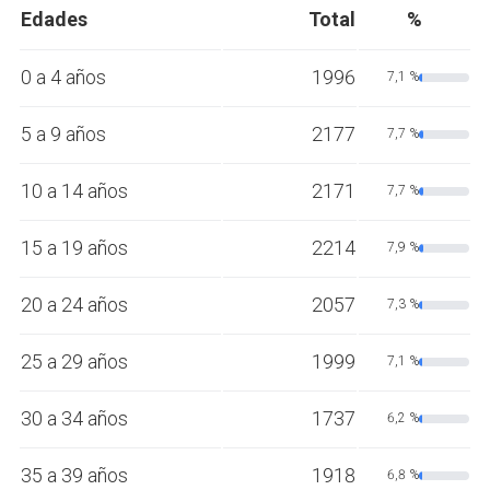
Edades
Total
%
0 a 4 años
1996
7,1 %
5 a 9 años
2177
7,7 %
10 a 14 años
2171
7,7 %
15 a 19 años
2214
7,9 %
20 a 24 años
2057
7,3 %
25 a 29 años
1999
7,1 %
30 a 34 años
1737
6,2 %
35 a 39 años
1918
6,8 %