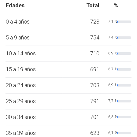
Edades
Total
%
0 a 4 años
723
7,1 %
5 a 9 años
754
7,4 %
10 a 14 años
710
6,9 %
15 a 19 años
691
6,7 %
20 a 24 años
703
6,9 %
25 a 29 años
791
7,7 %
30 a 34 años
701
6,8 %
35 a 39 años
623
6,1 %