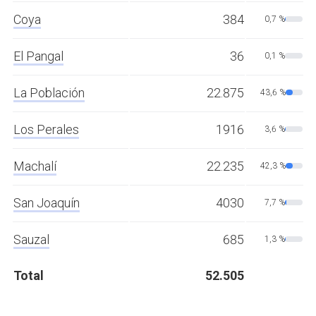
Coya
384
0,7 %
El Pangal
36
0,1 %
La Población
22.875
43,6 %
Los Perales
1916
3,6 %
Machalí
22.235
42,3 %
San Joaquín
4030
7,7 %
Sauzal
685
1,3 %
Total
52.505