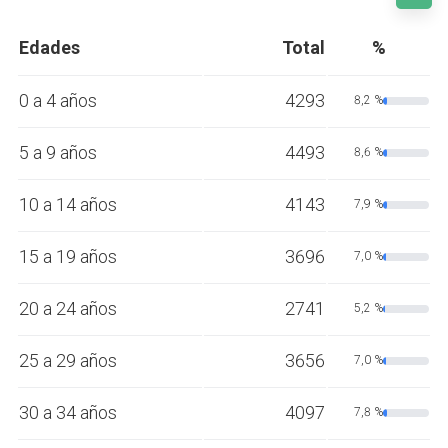
Edades
Total
%
0 a 4 años
4293
8,2 %
5 a 9 años
4493
8,6 %
10 a 14 años
4143
7,9 %
15 a 19 años
3696
7,0 %
20 a 24 años
2741
5,2 %
25 a 29 años
3656
7,0 %
30 a 34 años
4097
7,8 %