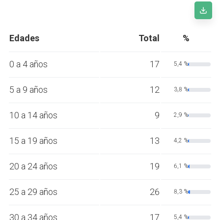
Edades
Total
%
0 a 4 años
17
5,4 %
5 a 9 años
12
3,8 %
10 a 14 años
9
2,9 %
15 a 19 años
13
4,2 %
20 a 24 años
19
6,1 %
25 a 29 años
26
8,3 %
30 a 34 años
17
5,4 %