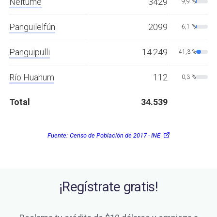
Neltume
3429
9,9 %
Panguilelfún
2099
6,1 %
Panguipulli
14.249
41,3 %
Río Huahum
112
0,3 %
Total
34.539
Fuente:
Censo de Población de 2017 - INE
¡Regístrate gratis!