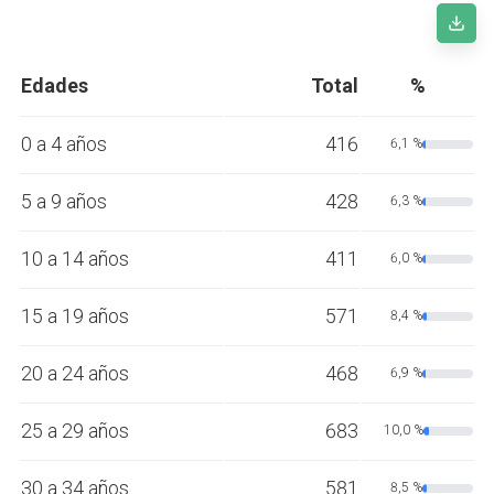
Edades
Total
%
0 a 4 años
416
6,1 %
5 a 9 años
428
6,3 %
10 a 14 años
411
6,0 %
15 a 19 años
571
8,4 %
20 a 24 años
468
6,9 %
25 a 29 años
683
10,0 %
30 a 34 años
581
8,5 %