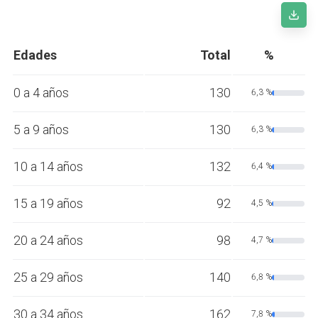
Edades
Total
%
0 a 4 años
130
6,3 %
5 a 9 años
130
6,3 %
10 a 14 años
132
6,4 %
15 a 19 años
92
4,5 %
20 a 24 años
98
4,7 %
25 a 29 años
140
6,8 %
30 a 34 años
162
7,8 %