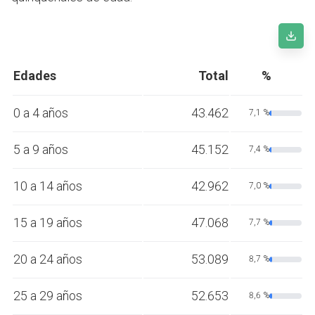
Edades
Total
%
0 a 4 años
43.462
7,1 %
5 a 9 años
45.152
7,4 %
10 a 14 años
42.962
7,0 %
15 a 19 años
47.068
7,7 %
20 a 24 años
53.089
8,7 %
25 a 29 años
52.653
8,6 %