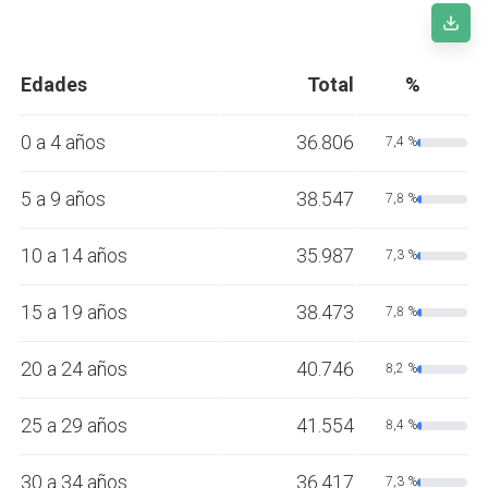
Edades
Total
%
0 a 4 años
36.806
7,4 %
5 a 9 años
38.547
7,8 %
10 a 14 años
35.987
7,3 %
15 a 19 años
38.473
7,8 %
20 a 24 años
40.746
8,2 %
25 a 29 años
41.554
8,4 %
30 a 34 años
36.417
7,3 %