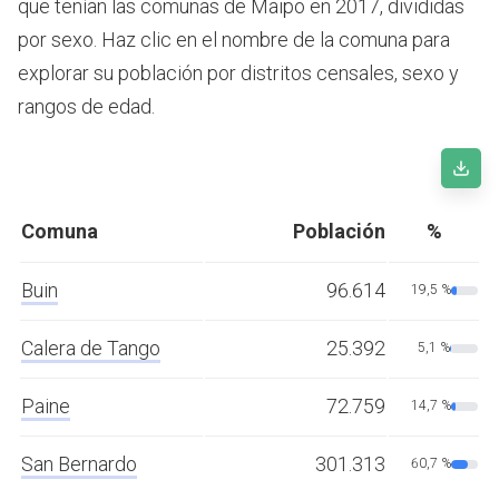
que tenían las comunas de Maipo en 2017, divididas
por sexo. Haz clic en el nombre de la comuna para
explorar su población por distritos censales, sexo y
rangos de edad.
Comuna
Población
%
Buin
96.614
19,5 %
Calera de Tango
25.392
5,1 %
Paine
72.759
14,7 %
San Bernardo
301.313
60,7 %