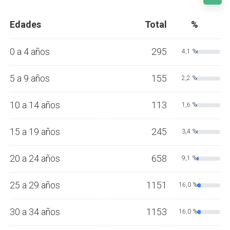
Edades
Total
%
0 a 4 años
295
4,1 %
5 a 9 años
155
2,2 %
10 a 14 años
113
1,6 %
15 a 19 años
245
3,4 %
20 a 24 años
658
9,1 %
25 a 29 años
1151
16,0 %
30 a 34 años
1153
16,0 %