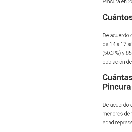
Pincura en 2
Cuántos
De acuerdo 
de 14 a 17 a
(50,3 %) y 8
población de
Cuántas
Pincura
De acuerdo c
menores de 1
edad represe