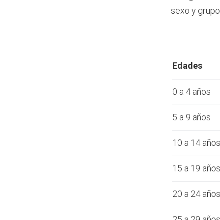
sexo y grupo
Edades
0 a 4 años
5 a 9 años
10 a 14 año
15 a 19 año
20 a 24 año
25 a 29 año