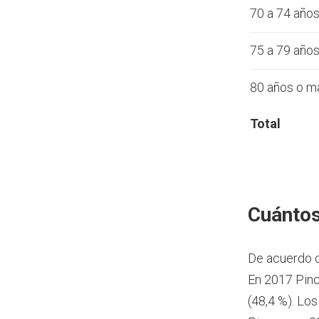
70 a 74 año
75 a 79 año
80 años o m
Total
Cuántos
De acuerdo 
En 2017 Pinc
(48,4 %). Lo