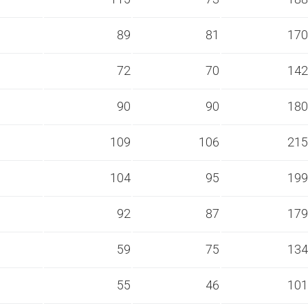
s
89
81
170
s
72
70
142
s
90
90
180
s
109
106
215
s
104
95
199
s
92
87
179
s
59
75
134
s
55
46
101