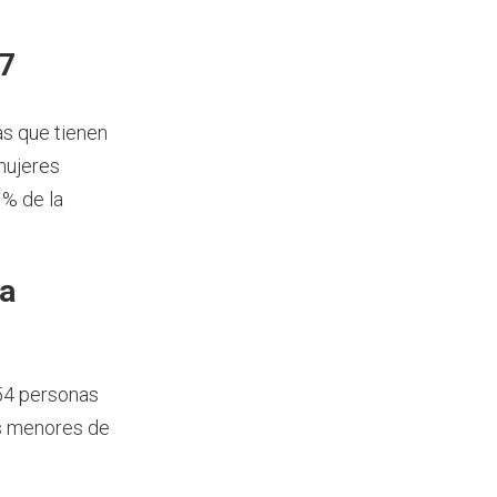
17
as que tienen
mujeres
 % de la
ía
654 personas
os menores de