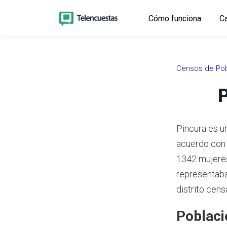
Cómo funciona
Ca
Censos de Pob
P
Pincura es un
acuerdo con
1342 mujeres
representaba
distrito cen
Poblaci