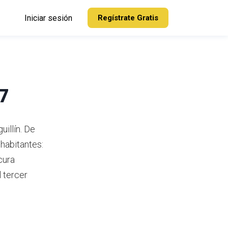
Iniciar sesión
Regístrate Gratis
17
illín.
De
habitantes:
cura
 tercer