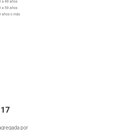
017
sagregada por