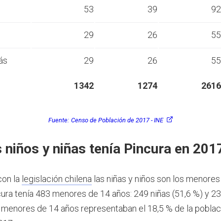
s
53
39
92
s
29
26
55
ás
29
26
55
1342
1274
2616
Fuente:
Censo de Población de 2017 - INE
 niños y niñas tenía Pincura en 201
con la
legislación chilena
las niñas y niños son los menores
ura tenía 483 menores de 14 años: 249 niñas (51,6 %) y 23
s menores de 14 años representaban el 18,5 % de la poblac