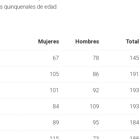
s quinquenales de edad.
Mujeres
Hombres
Total
67
78
145
105
86
191
s
101
92
193
s
84
109
193
s
89
95
184
s
115
73
188