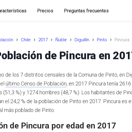
racterísticas
Precios
Preguntas frecuentes
lación
Chile
2017
Ñuble
Diguillín
Pinto
Pincura
oblación de Pincura en 20
o de los 7 distritos censales de la Comuna de Pinto, en Digu
 el
último Censo de Población
,
en 2017 Pincura tenía 2616 
 (51,3 %) y 1274 hombres (48,7 %).
Los habitantes de Pin
n el 24,2 % de la población de Pinto en 2017.
Pincura es el
sal más poblado de Pinto.
ón de Pincura por edad en 2017