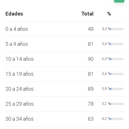
Edades
Total
%
0 a 4 años
49
3,3 %
5 a 9 años
81
5,4 %
10 a 14 años
90
6,0 %
15 a 19 años
81
5,4 %
20 a 24 años
89
5,9 %
25 a 29 años
78
5,2 %
30 a 34 años
63
4,2 %