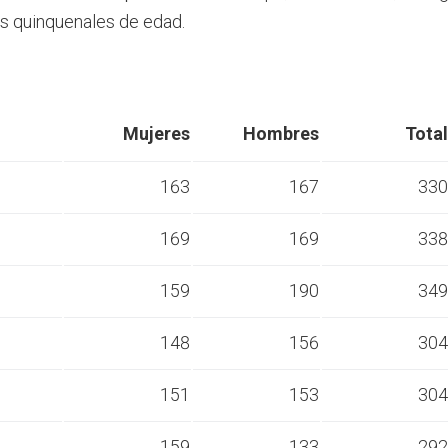
s quinquenales de edad.
Mujeres
Hombres
Total
163
167
330
169
169
338
s
159
190
349
s
148
156
304
s
151
153
304
s
159
133
292