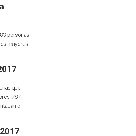
a
083 personas
 Los mayores
 2017
sonas que
ores: 787
ntaban el
n 2017