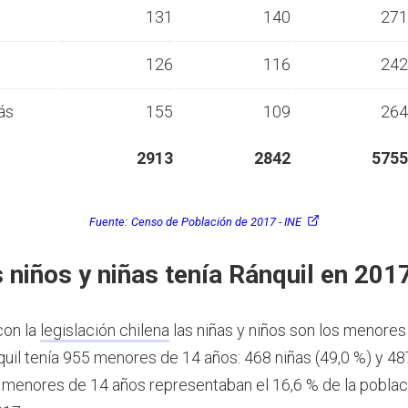
s
131
140
271
s
126
116
242
ás
155
109
264
2913
2842
5755
Fuente:
Censo de Población de 2017 - INE
 niños y niñas tenía Ránquil en 201
con la
legislación chilena
las niñas y niños son los menores
uil tenía 955 menores de 14 años: 468 niñas (49,0 %) y 48
s menores de 14 años representaban el 16,6 % de la poblac