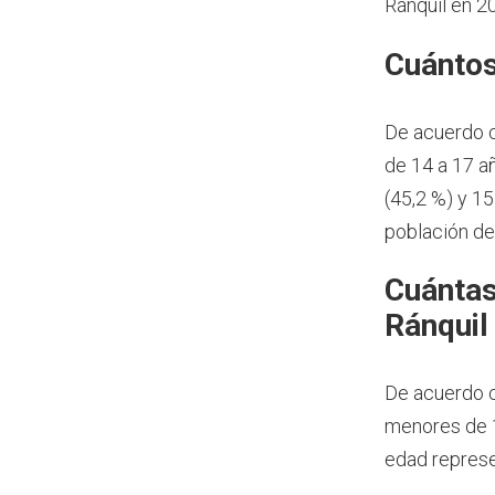
Ránquil en 2
Cuántos
De acuerdo 
de 14 a 17 a
(45,2 %) y 1
población de
Cuántas
Ránquil
De acuerdo c
menores de 1
edad represe