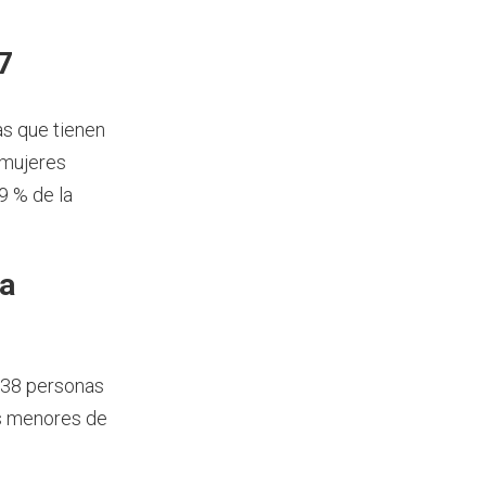
7
as que tienen
 mujeres
9 % de la
ía
238 personas
os menores de