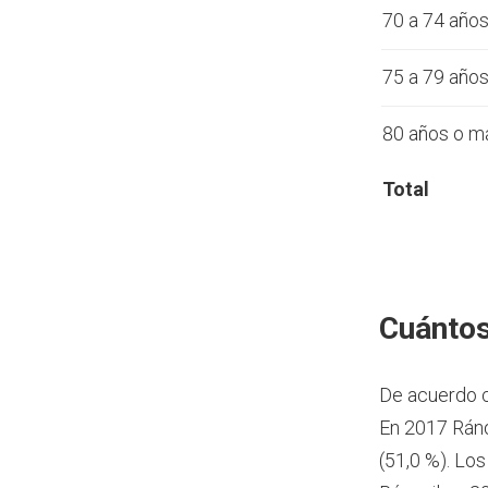
70 a 74 año
75 a 79 año
80 años o m
Total
Cuántos
De acuerdo 
En 2017 Ránq
(51,0 %). Lo