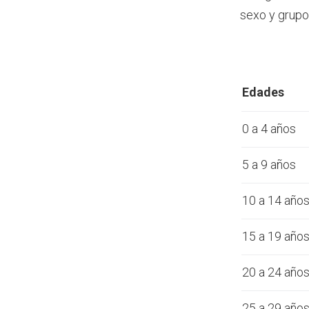
sexo y grupo
Edades
0 a 4 años
5 a 9 años
10 a 14 año
15 a 19 año
20 a 24 año
25 a 29 año