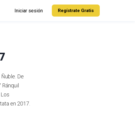
Iniciar sesión
Regístrate Gratis
17
e Ñuble.
De
 Ránquil
Los
Itata en 2017.