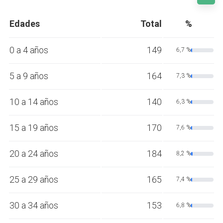
Edades
Total
%
0 a 4 años
149
6,7 %
5 a 9 años
164
7,3 %
10 a 14 años
140
6,3 %
15 a 19 años
170
7,6 %
20 a 24 años
184
8,2 %
25 a 29 años
165
7,4 %
30 a 34 años
153
6,8 %