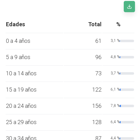
Edades
Total
%
0 a 4 años
61
3,1 %
5 a 9 años
96
4,8 %
10 a 14 años
73
3,7 %
15 a 19 años
122
6,1 %
20 a 24 años
156
7,8 %
25 a 29 años
128
6,4 %
30 a 34 años
87
4,4 %