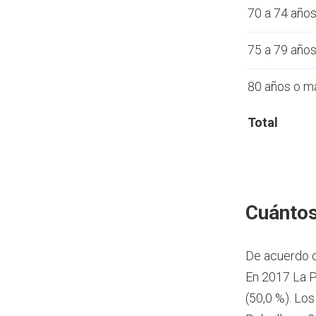
70 a 74 año
75 a 79 año
80 años o m
Total
Cuántos
De acuerdo 
En 2017 La P
(50,0 %). Lo