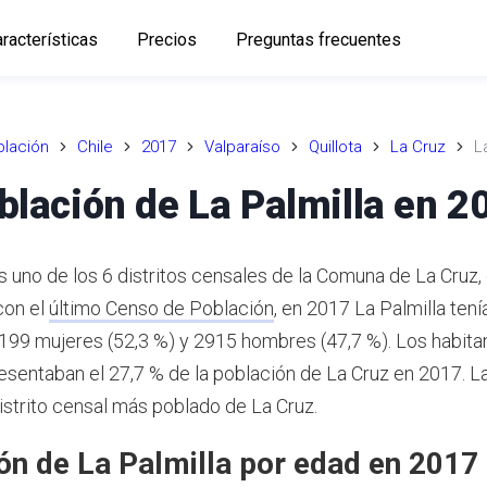
racterísticas
Precios
Preguntas frecuentes
lación
Chile
2017
Valparaíso
Quillota
La Cruz
L
blación de La Palmilla en 2
s uno de los 6 distritos censales de la Comuna de La Cruz, 
con el
último Censo de Población
,
en 2017 La Palmilla ten
3199 mujeres (52,3 %) y 2915 hombres (47,7 %).
Los habita
resentaban el 27,7 % de la población de La Cruz en 2017.
La
istrito censal más poblado de La Cruz.
ón de La Palmilla por edad en 2017