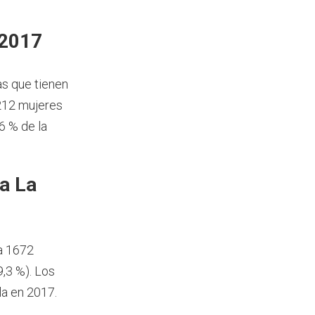
 2017
as que tienen
 212 mujeres
6 % de la
a La
ía 1672
,3 %). Los
la en 2017.