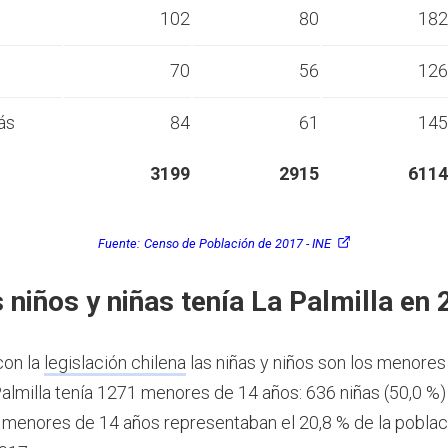
s
102
80
182
s
70
56
126
ás
84
61
145
3199
2915
6114
Fuente:
Censo de Población de 2017 - INE
 niños y niñas tenía La Palmilla en
con la
legislación chilena
las niñas y niños son los menores
almilla tenía 1271 menores de 14 años: 636 niñas (50,0 %)
s menores de 14 años representaban el 20,8 % de la poblac