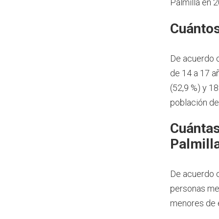
Palmilla en 
Cuántos
De acuerdo 
de 14 a 17 a
(52,9 %) y 1
población de
Cuántas
Palmill
De acuerdo c
personas men
menores de e