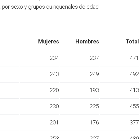
por sexo y grupos quinquenales de edad.
Mujeres
Hombres
Total
234
237
471
243
249
492
s
220
193
413
s
230
225
455
s
201
176
377
s
253
227
480