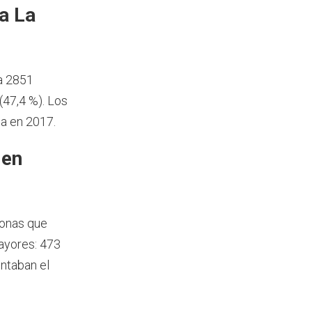
a La
ía 2851
47,4 %). Los
la en 2017.
 en
sonas que
ayores: 473
ntaban el