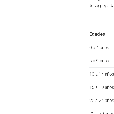
desagregada 
Edades
0 a 4 años
5 a 9 años
10 a 14 año
15 a 19 año
20 a 24 año
25 a 29 año