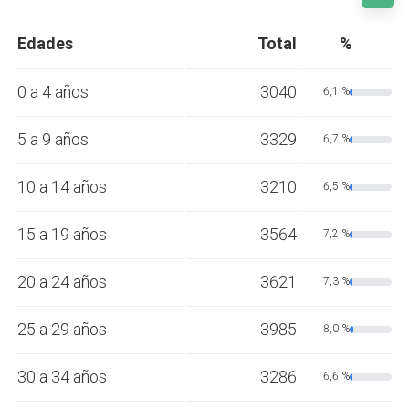
Edades
Total
%
0 a 4 años
3040
6,1 %
5 a 9 años
3329
6,7 %
10 a 14 años
3210
6,5 %
15 a 19 años
3564
7,2 %
20 a 24 años
3621
7,3 %
25 a 29 años
3985
8,0 %
30 a 34 años
3286
6,6 %