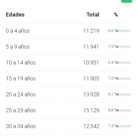
Edades
Total
%
0 a 4 años
11.219
6,6 %
5 a 9 años
11.941
7,0 %
10 a 14 años
10.951
6,4 %
15 a 19 años
11.905
7,0 %
20 a 24 años
13.928
8,1 %
25 a 29 años
15.129
8,8 %
30 a 34 años
12.542
7,3 %