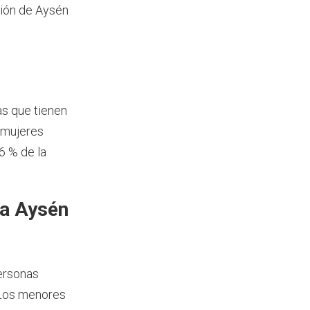
ción de Aysén
as que tienen
 mujeres
6 % de la
ía Aysén
ersonas
 Los menores