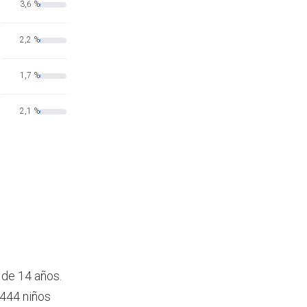
3,6 %
2,2 %
1,7 %
2,1 %
 de 14 años.
3444 niños