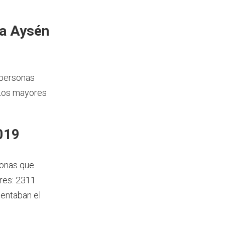
ía Aysén
 personas
 Los mayores
019
sonas que
res: 2311
sentaban el