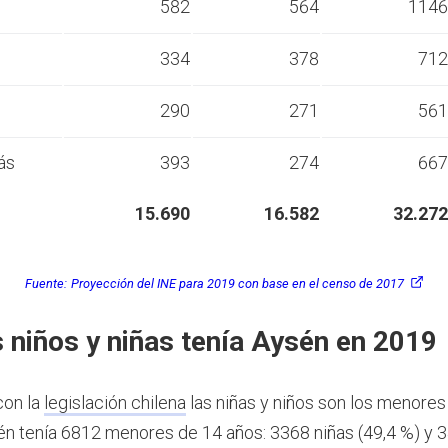
s
582
564
1146
s
334
378
712
s
290
271
561
ás
393
274
667
15.690
16.582
32.272
Fuente:
Proyección del INE para 2019 con base en el censo de 2017
 niños y niñas tenía Aysén en 2019
con la
legislación chilena
las niñas y niños son los menores
n tenía 6812 menores de 14 años: 3368 niñas (49,4 %) y 