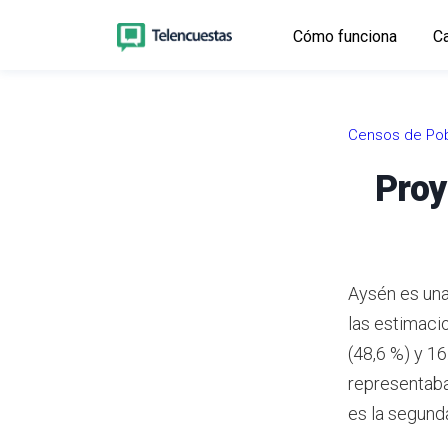
Cómo funciona
Ca
Censos de Pob
Proy
Aysén es una
las estimaci
(48,6 %) y 1
representaba
es la segund