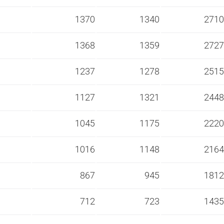
s
1370
1340
2710
s
1368
1359
2727
s
1237
1278
2515
s
1127
1321
2448
s
1045
1175
2220
s
1016
1148
2164
s
867
945
1812
s
712
723
1435