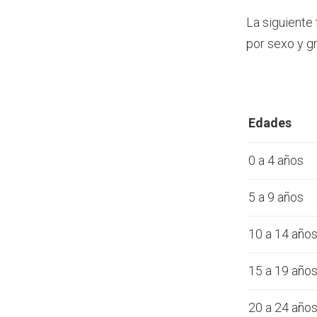
La siguiente
por sexo y g
Edades
0 a 4 años
5 a 9 años
10 a 14 año
15 a 19 año
20 a 24 año