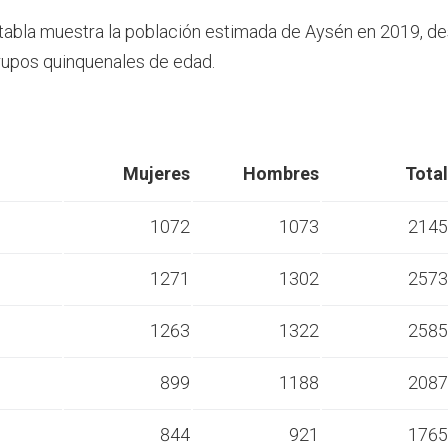
 tabla muestra la población estimada de Aysén en 2019, 
rupos quinquenales de edad.
Mujeres
Hombres
Total
1072
1073
2145
1271
1302
2573
s
1263
1322
2585
s
899
1188
2087
s
844
921
1765