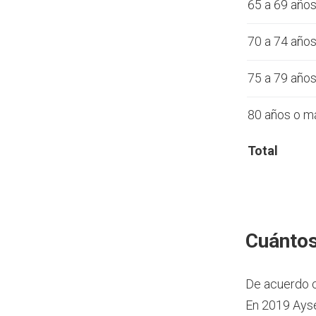
65 a 69 año
70 a 74 año
75 a 79 año
80 años o m
Total
Cuántos
De acuerdo 
En 2019 Aysé