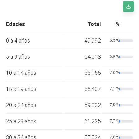
Edades
Total
%
0 a 4 años
49.992
6,3 %
5 a 9 años
54.518
6,9 %
10 a 14 años
55.156
7,0 %
15 a 19 años
56.407
7,1 %
20 a 24 años
59.822
7,5 %
25 a 29 años
61.225
7,7 %
30 a 34 años
55.524
7,0 %