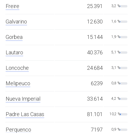
Freire
25.391
3,2 %
Galvarino
12.630
1,6 %
Gorbea
15.144
1,9 %
Lautaro
40.376
5,1 %
Loncoche
24.684
3,1 %
Melipeuco
6239
0,8 %
Nueva Imperial
33.614
4,2 %
Padre Las Casas
81.101
10,2 %
Perquenco
7197
0,9 %