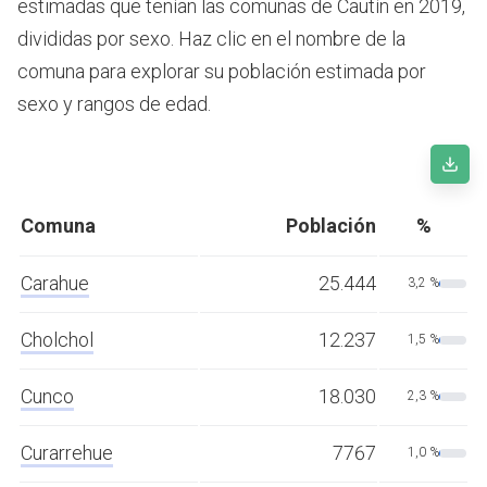
estimadas que tenían las comunas de Cautín en 2019,
divididas por sexo. Haz clic en el nombre de la
comuna para explorar su población estimada por
sexo y rangos de edad.
Comuna
Población
%
Carahue
25.444
3,2 %
Cholchol
12.237
1,5 %
Cunco
18.030
2,3 %
Curarrehue
7767
1,0 %