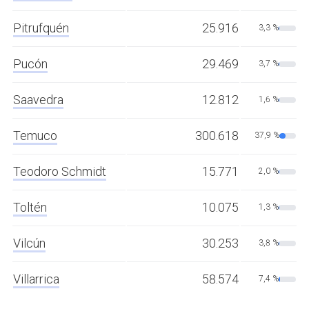
Pitrufquén
25.916
3,3 %
Pucón
29.469
3,7 %
Saavedra
12.812
1,6 %
Temuco
300.618
37,9 %
Teodoro Schmidt
15.771
2,0 %
Toltén
10.075
1,3 %
Vilcún
30.253
3,8 %
Villarrica
58.574
7,4 %