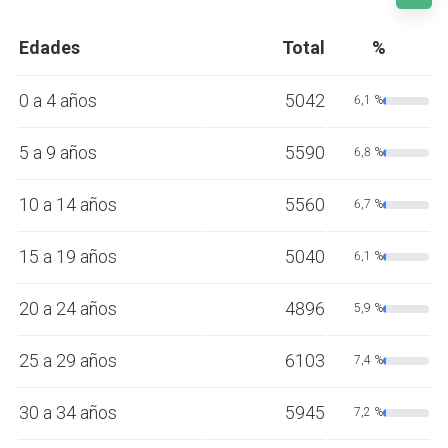
Edades
Total
%
0 a 4 años
5042
6,1 %
5 a 9 años
5590
6,8 %
10 a 14 años
5560
6,7 %
15 a 19 años
5040
6,1 %
20 a 24 años
4896
5,9 %
25 a 29 años
6103
7,4 %
30 a 34 años
5945
7,2 %