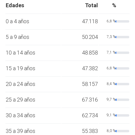
Edades
Total
%
0 a 4 años
47.118
6,8 %
5 a 9 años
50.204
7,3 %
10 a 14 años
48.858
7,1 %
15 a 19 años
47.382
6,8 %
20 a 24 años
58.157
8,4 %
25 a 29 años
67.316
9,7 %
30 a 34 años
62.734
9,1 %
35 a 39 años
55.383
8,0 %