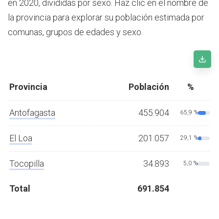
en 2020, divididas por sexo. Haz clic en el nombre de
la provincia para explorar su población estimada por
comunas, grupos de edades y sexo.
Provincia
Población
%
Antofagasta
455.904
65,9 %
El Loa
201.057
29,1 %
Tocopilla
34.893
5,0 %
Total
691.854