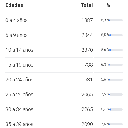
Edades
Total
%
0 a 4 años
1887
6,9 %
5 a 9 años
2344
8,5 %
10 a 14 años
2370
8,6 %
15 a 19 años
1738
6,3 %
20 a 24 años
1531
5,6 %
25 a 29 años
2065
7,5 %
30 a 34 años
2265
8,2 %
35 a 39 años
2090
7,6 %