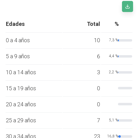
Edades
Total
%
0 a 4 años
10
7,3 %
5 a 9 años
6
4,4 %
10 a 14 años
3
2,2 %
15 a 19 años
0
20 a 24 años
0
25 a 29 años
7
5,1 %
30 a 34 años
23
16,8 %