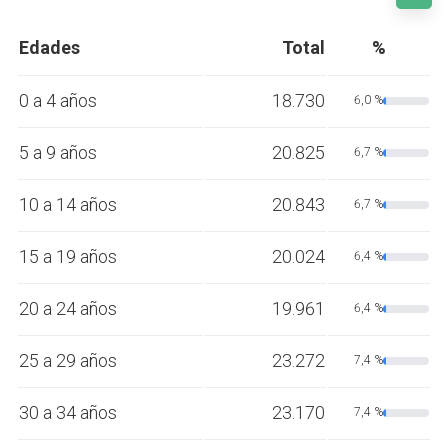
Edades
Total
%
0 a 4 años
18.730
6,0 %
5 a 9 años
20.825
6,7 %
10 a 14 años
20.843
6,7 %
15 a 19 años
20.024
6,4 %
20 a 24 años
19.961
6,4 %
25 a 29 años
23.272
7,4 %
30 a 34 años
23.170
7,4 %