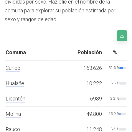
divididas por sexo. Haz clic en el nombre de la
comuna para explorar su población estimada por
sexo y rangos de edad.
Comuna
Población
%
Curicó
163.626
52,3 %
Hualañé
10.222
3,3 %
Licantén
6989
2,2 %
Molina
49.800
15,9 %
Rauco
11.248
3,6 %