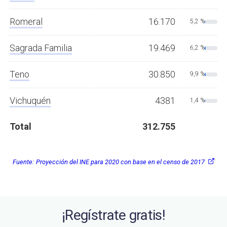
Romeral
16.170
5,2 %
Sagrada Familia
19.469
6,2 %
Teno
30.850
9,9 %
Vichuquén
4381
1,4 %
Total
312.755
Fuente:
Proyección del INE para 2020 con base en el censo de 2017
¡Regístrate gratis!