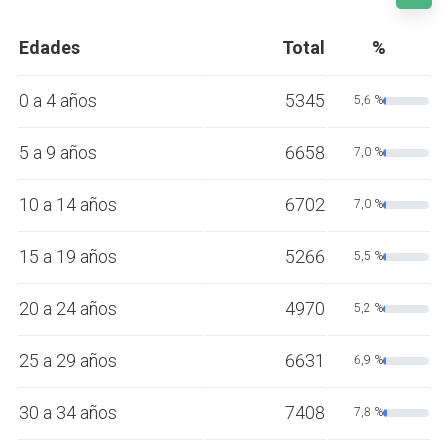
Edades
Total
%
0 a 4 años
5345
5,6 %
5 a 9 años
6658
7,0 %
10 a 14 años
6702
7,0 %
15 a 19 años
5266
5,5 %
20 a 24 años
4970
5,2 %
25 a 29 años
6631
6,9 %
30 a 34 años
7408
7,8 %