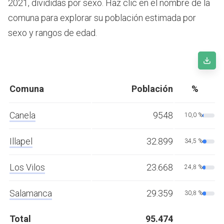
2021, divididas por sexo. Haz clic en el nombre de la
comuna para explorar su población estimada por
sexo y rangos de edad.
Comuna
Población
%
Canela
9548
10,0 %
Illapel
32.899
34,5 %
Los Vilos
23.668
24,8 %
Salamanca
29.359
30,8 %
Total
95.474