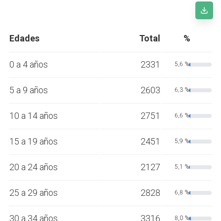
Edades
Total
%
0 a 4 años
2331
5,6 %
5 a 9 años
2603
6,3 %
10 a 14 años
2751
6,6 %
15 a 19 años
2451
5,9 %
20 a 24 años
2127
5,1 %
25 a 29 años
2828
6,8 %
30 a 34 años
3316
8,0 %