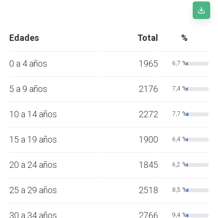
Edades
Total
%
0 a 4 años
1965
6,7 %
5 a 9 años
2176
7,4 %
10 a 14 años
2272
7,7 %
15 a 19 años
1900
6,4 %
20 a 24 años
1845
6,2 %
25 a 29 años
2518
8,5 %
30 a 34 años
2766
9,4 %