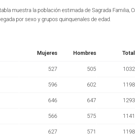
 tabla muestra la población estimada de Sagrada Familia, C
egada por sexo y grupos quinquenales de edad.
Mujeres
Hombres
Total
527
505
1032
596
602
1198
s
646
647
1293
s
566
575
1141
s
627
571
1198