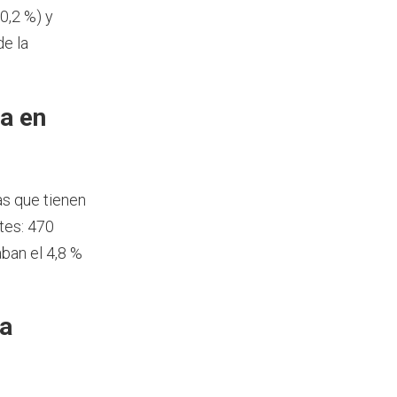
0,2 %) y
de la
a en
as que tienen
tes: 470
ban el 4,8 %
ía