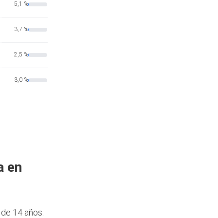
5,1 %
3,7 %
2,5 %
3,0 %
a en
 de 14 años.