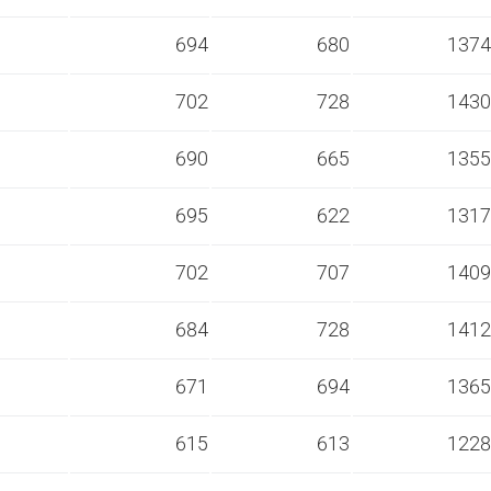
s
694
680
1374
s
702
728
1430
s
690
665
1355
s
695
622
1317
s
702
707
1409
s
684
728
1412
s
671
694
1365
s
615
613
1228