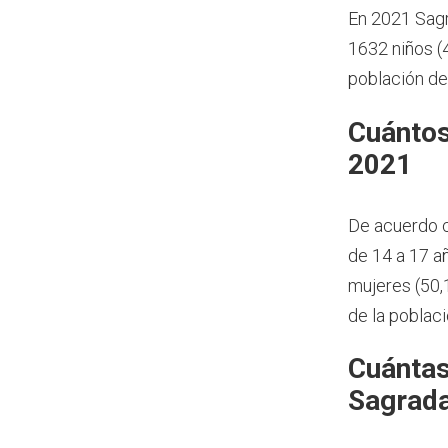
En 2021 Sagr
1632 niños (
población de
Cuántos
2021
De acuerdo 
de 14 a 17 a
mujeres (50,
de la poblac
Cuántas
Sagrada