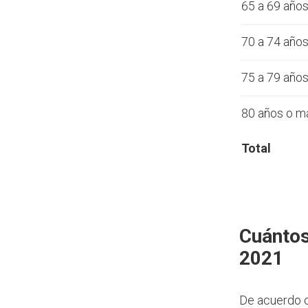
65 a 69 año
70 a 74 año
75 a 79 año
80 años o m
Total
Cuántos
2021
De acuerdo 