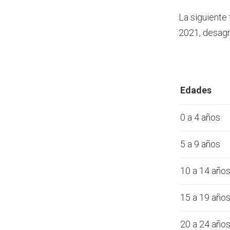
La siguiente
2021, desagr
Edades
0 a 4 años
5 a 9 años
10 a 14 año
15 a 19 año
20 a 24 año