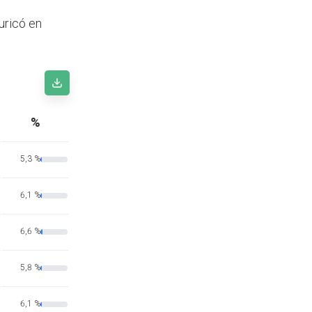
uricó en
%
5,3 %
6,1 %
6,6 %
5,8 %
6,1 %