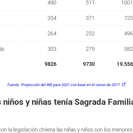
s
490
511
1001
s
354
371
725
s
264
232
496
ás
303
279
582
9826
9730
19.556
Fuente:
Proyección del INE para 2021 con base en el censo de 2017
 niños y niñas tenía Sagrada Famili
con la
legislación chilena
las niñas y niños son los menores