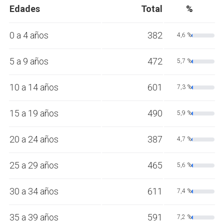
Edades
Total
%
0 a 4 años
382
4,6 %
5 a 9 años
472
5,7 %
10 a 14 años
601
7,3 %
15 a 19 años
490
5,9 %
20 a 24 años
387
4,7 %
25 a 29 años
465
5,6 %
30 a 34 años
611
7,4 %
35 a 39 años
591
7,2 %