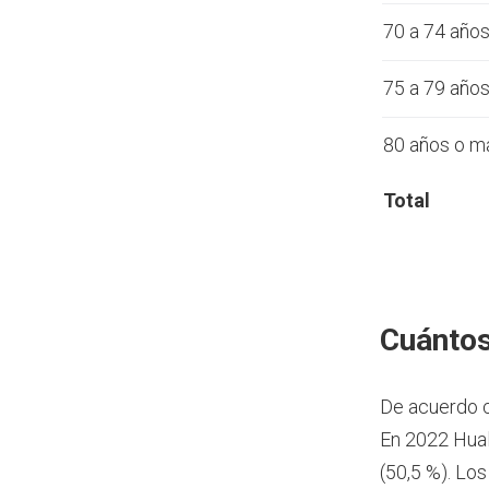
70 a 74 año
75 a 79 año
80 años o m
Total
Cuántos
De acuerdo 
En 2022 Hual
(50,5 %). Lo