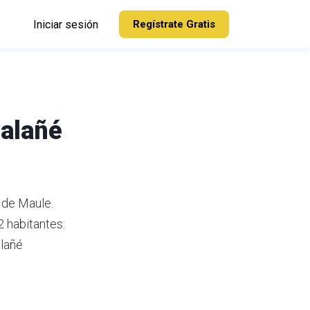
Iniciar sesión
Regístrate Gratis
ualañé
 de Maule.
 habitantes:
lañé