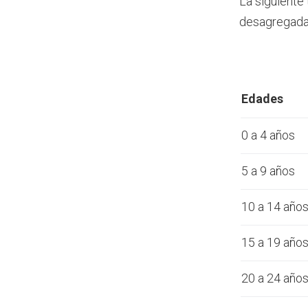
La siguiente
desagregada 
Edades
0 a 4 años
5 a 9 años
10 a 14 año
15 a 19 año
20 a 24 año