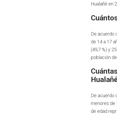
Hualañé en 2
Cuántos
De acuerdo 
de 14 a 17 a
(49,7 %) y 2
población de
Cuántas
Hualañé
De acuerdo c
menores de 1
de edad repr