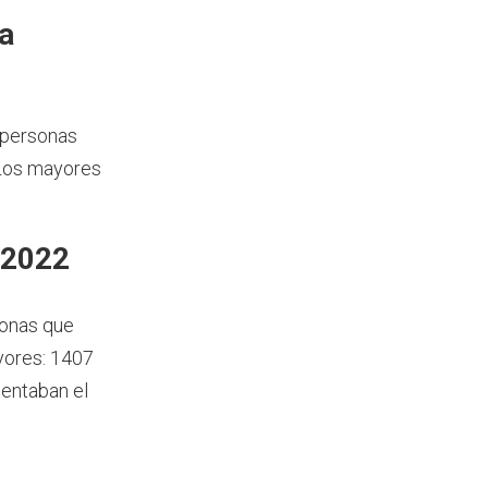
a
 personas
 Los mayores
 2022
sonas que
yores: 1407
sentaban el