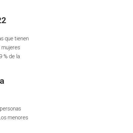
22
as que tienen
8 mujeres
9 % de la
ía
 personas
 Los menores