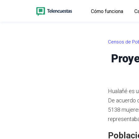
Cómo funciona
Ca
Censos de Pob
Proye
Hualañé es u
De acuerdo c
5138 mujeres
representaban
Poblaci