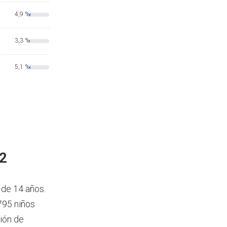
4,9 %
3,3 %
5,1 %
22
 de 14 años.
795 niños
ión de