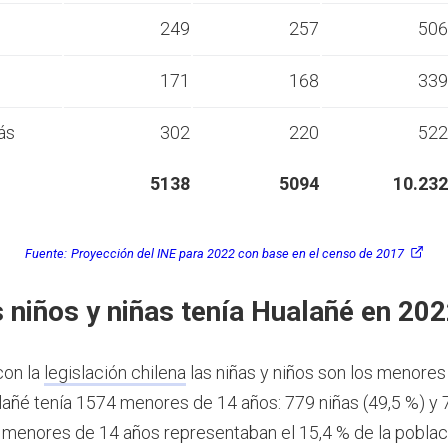
s
249
257
506
s
171
168
339
ás
302
220
522
5138
5094
10.232
Fuente:
Proyección del INE para 2022 con base en el censo de 2017
 niños y niñas tenía Hualañé en 20
con la
legislación chilena
las niñas y niños son los menores
añé tenía 1574 menores de 14 años: 779 niñas (49,5 %) y 
s menores de 14 años representaban el 15,4 % de la poblac