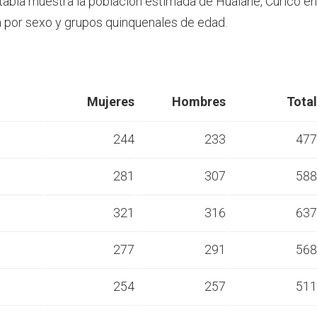
 tabla muestra la población estimada de Hualañé, Curicó e
por sexo y grupos quinquenales de edad.
Mujeres
Hombres
Total
244
233
477
281
307
588
s
321
316
637
s
277
291
568
s
254
257
511