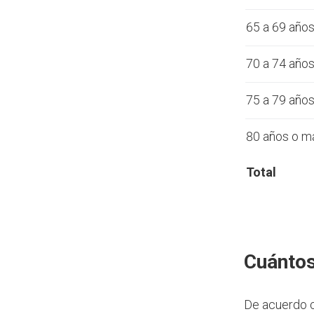
65 a 69 año
70 a 74 año
75 a 79 año
80 años o m
Total
Cuántos
De acuerdo 