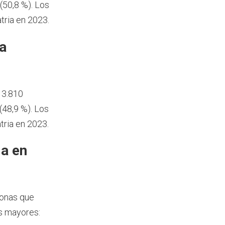
50,8 %). Los
tria en 2023.
a
13.810
48,9 %). Los
tria en 2023.
ia en
sonas que
s mayores: