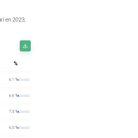
rí en 2023,
%
6,1 %
6,6 %
7,3 %
6,0 %