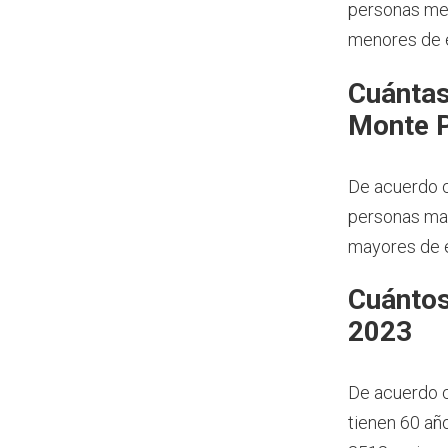
personas men
menores de e
Cuántas
Monte P
De acuerdo c
personas may
mayores de e
Cuántos
2023
De acuerdo 
tienen 60 añ