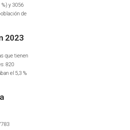
6 %) y 3056
población de
en 2023
as que tienen
s: 820
ban el 5,3 %
ía
 7783