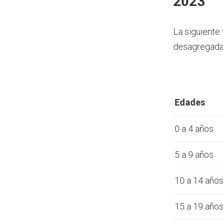
2023
La siguiente
desagregada 
Edades
0 a 4 años
5 a 9 años
10 a 14 año
15 a 19 año