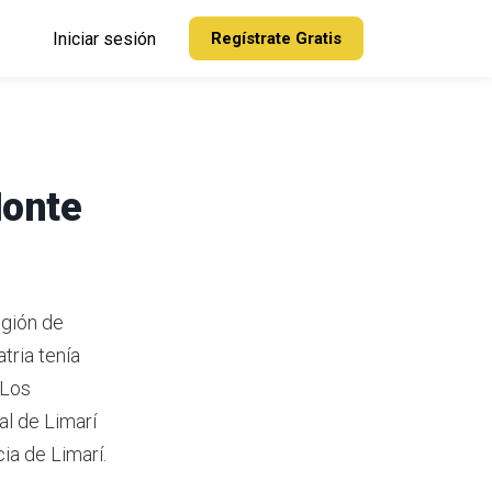
Iniciar sesión
Regístrate Gratis
Monte
egión de
tria tenía
Los
al de Limarí
ia de Limarí.