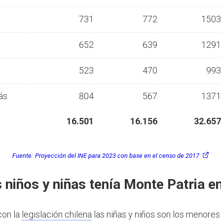
s
731
772
1503
s
652
639
1291
s
523
470
993
ás
804
567
1371
16.501
16.156
32.657
Fuente:
Proyección del INE para 2023 con base en el censo de 2017
 niños y niñas tenía Monte Patria e
con la
legislación chilena
las niñas y niños son los menores