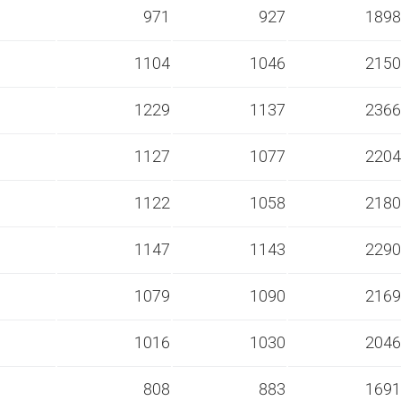
s
971
927
1898
s
1104
1046
2150
s
1229
1137
2366
s
1127
1077
2204
s
1122
1058
2180
s
1147
1143
2290
s
1079
1090
2169
s
1016
1030
2046
s
808
883
1691