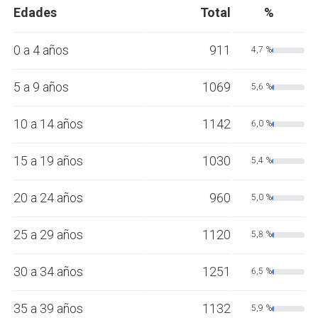
Edades
Total
%
0 a 4 años
911
4,7 %
5 a 9 años
1069
5,6 %
10 a 14 años
1142
6,0 %
15 a 19 años
1030
5,4 %
20 a 24 años
960
5,0 %
25 a 29 años
1120
5,8 %
30 a 34 años
1251
6,5 %
35 a 39 años
1132
5,9 %