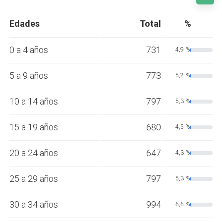
Edades
Total
%
0 a 4 años
731
4,9 %
5 a 9 años
773
5,2 %
10 a 14 años
797
5,3 %
15 a 19 años
680
4,5 %
20 a 24 años
647
4,3 %
25 a 29 años
797
5,3 %
30 a 34 años
994
6,6 %