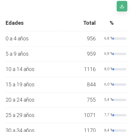
Edades
Total
%
0 a 4 años
956
6,8 %
5 a 9 años
959
6,9 %
10 a 14 años
1116
8,0 %
15 a 19 años
844
6,0 %
20 a 24 años
755
5,4 %
25 a 29 años
1071
7,7 %
30 a 34 años
1170
8,4 %