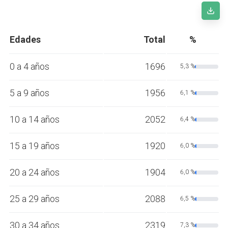
Edades
Total
%
0 a 4 años
1696
5,3 %
5 a 9 años
1956
6,1 %
10 a 14 años
2052
6,4 %
15 a 19 años
1920
6,0 %
20 a 24 años
1904
6,0 %
25 a 29 años
2088
6,5 %
30 a 34 años
2319
7,3 %