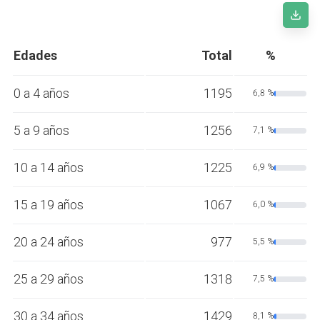
Edades
Total
%
0 a 4 años
1195
6,8 %
5 a 9 años
1256
7,1 %
10 a 14 años
1225
6,9 %
15 a 19 años
1067
6,0 %
20 a 24 años
977
5,5 %
25 a 29 años
1318
7,5 %
30 a 34 años
1429
8,1 %