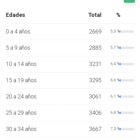
Edades
Total
%
0 a 4 años
2669
5,3 %
5 a 9 años
2885
5,7 %
10 a 14 años
3231
6,4 %
15 a 19 años
3295
6,6 %
20 a 24 años
3061
6,1 %
25 a 29 años
3406
6,8 %
30 a 34 años
3667
7,3 %