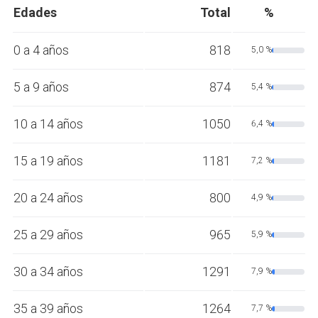
Edades
Total
%
0 a 4 años
818
5,0 %
5 a 9 años
874
5,4 %
10 a 14 años
1050
6,4 %
15 a 19 años
1181
7,2 %
20 a 24 años
800
4,9 %
25 a 29 años
965
5,9 %
30 a 34 años
1291
7,9 %
35 a 39 años
1264
7,7 %