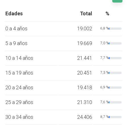
Edades
Total
%
0 a 4 años
19.002
6,8 %
5 a 9 años
19.669
7,0 %
10 a 14 años
21.441
7,7 %
15 a 19 años
20.451
7,3 %
20 a 24 años
19.418
6,9 %
25 a 29 años
21.310
7,6 %
30 a 34 años
24.406
8,7 %