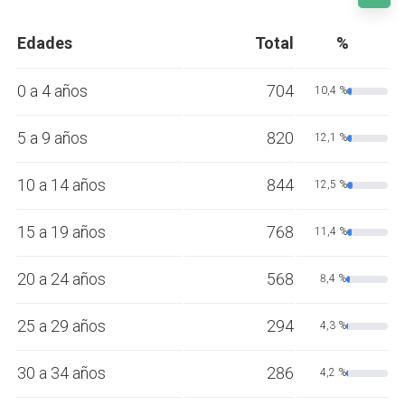
Edades
Total
%
0 a 4 años
704
10,4 %
5 a 9 años
820
12,1 %
10 a 14 años
844
12,5 %
15 a 19 años
768
11,4 %
20 a 24 años
568
8,4 %
25 a 29 años
294
4,3 %
30 a 34 años
286
4,2 %