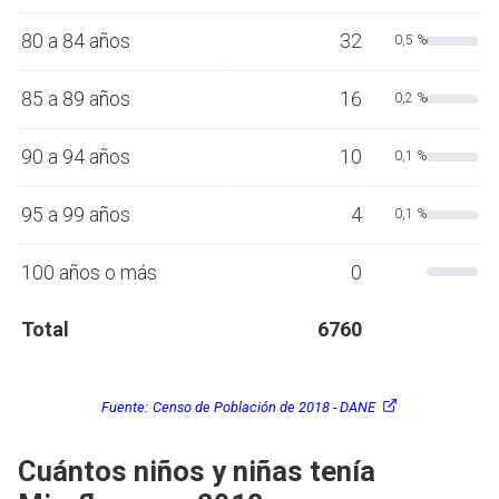
80 a 84 años
32
0,5 %
85 a 89 años
16
0,2 %
90 a 94 años
10
0,1 %
95 a 99 años
4
0,1 %
100 años o más
0
Total
6760
Fuente:
Censo de Población de 2018 - DANE
Cuántos niños y niñas tenía