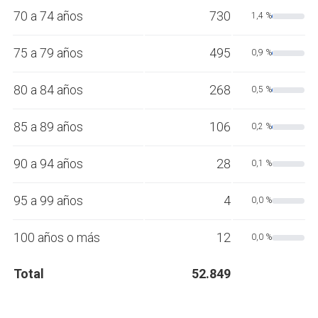
70 a 74 años
730
1,4 %
75 a 79 años
495
0,9 %
80 a 84 años
268
0,5 %
85 a 89 años
106
0,2 %
90 a 94 años
28
0,1 %
95 a 99 años
4
0,0 %
100 años o más
12
0,0 %
Total
52.849