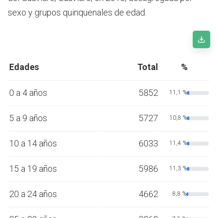
sexo y grupos quinquenales de edad.
Edades
Total
%
0 a 4 años
5852
11,1 %
5 a 9 años
5727
10,8 %
10 a 14 años
6033
11,4 %
15 a 19 años
5986
11,3 %
20 a 24 años
4662
8,8 %